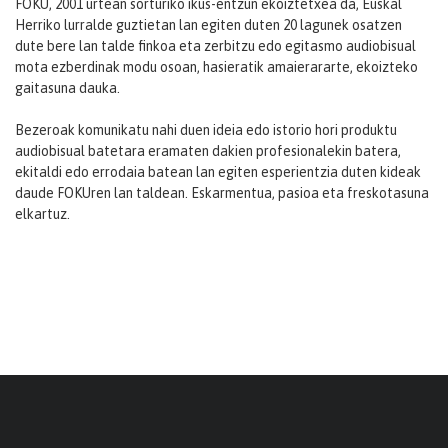
FOKU, 2001 urtean sorturiko ikus-entzun ekoiztetxea da, Euskal
Herriko lurralde guztietan lan egiten duten 20 lagunek osatzen
dute bere lan talde finkoa eta zerbitzu edo egitasmo audiobisual
mota ezberdinak modu osoan, hasieratik amaierararte, ekoizteko
gaitasuna dauka.
Bezeroak komunikatu nahi duen ideia edo istorio hori produktu
audiobisual batetara eramaten dakien profesionalekin batera,
ekitaldi edo errodaia batean lan egiten esperientzia duten kideak
daude FOKUren lan taldean. Eskarmentua, pasioa eta freskotasuna
elkartuz.