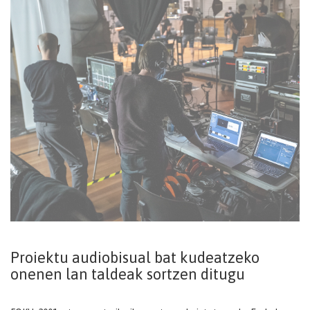
Proiektu audiobisual bat kudeatzeko
onenen lan taldeak sortzen ditugu