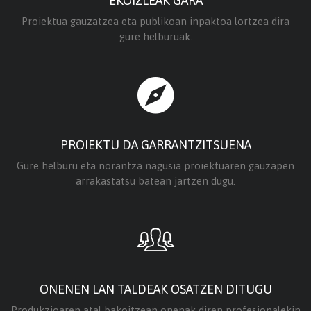
EKOIZLEAK GARA
Proiektua gauzatzea eta publikoan inpaktoa lortzea dira
gure helburuak.
PROIEKTU DA GARRANTZITSUENA
Gure helburu eta norantza nagusia proiektuaren gauzapen
arrakastatsu batean jartzen dugu.
ONENEN LAN TALDEAK OSATZEN DITUGU
Produkzioaren atal bakoitzean onenak diren profesionalekin