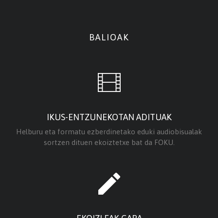
BALIOAK
IKUS-ENTZUNEKOTAN ADITUAK
Helburu eta formatu ezberdinetako eduki audiobisualak
sortzen dituen ekoiztetxe bat da FOKU.