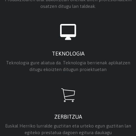
osatzen ditugu lan taldeak.
TEKNOLOGIA
Teknologia gure aliatua da. Teknologia berrienak aplikatzen
ditugu ekoizten ditugun proiektuetan
ZERBITZUA
Euskal Herriko lurralde guztitan eta urteko egun guztitan lan
egiteko prestatua dagoen egitura daukagu