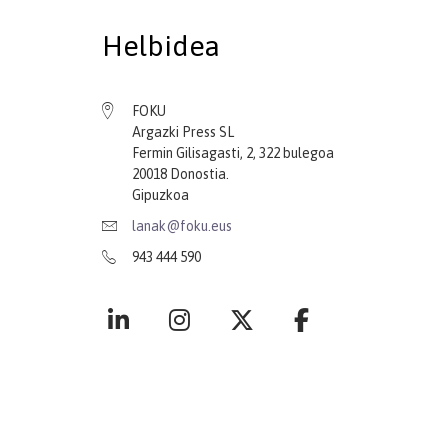
Helbidea
FOKU
Argazki Press SL
Fermin Gilisagasti, 2, 322 bulegoa
20018 Donostia.
Gipuzkoa
lanak@foku.eus
943 444 590