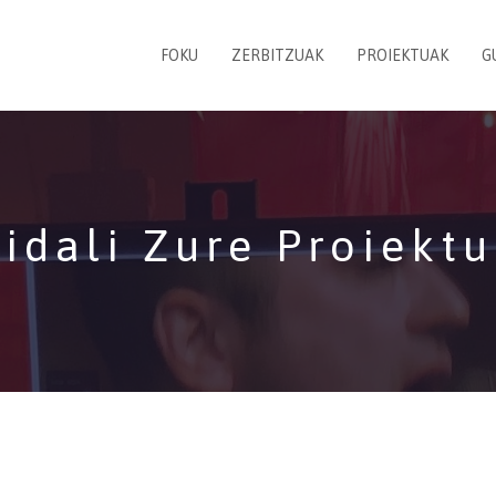
FOKU
ZERBITZUAK
PROIEKTUAK
G
idali Zure Proiekt