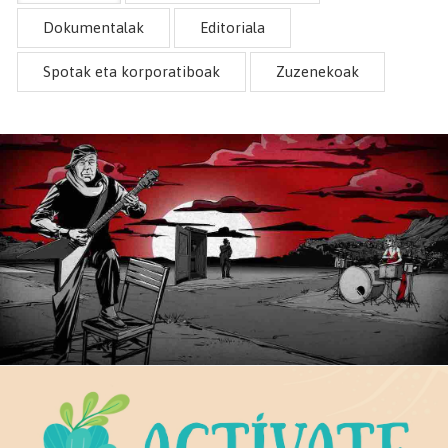
Dokumentalak
Editoriala
Spotak eta korporatiboak
Zuzenekoak