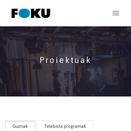
Proiektuak
Guztiak
Telebista programak