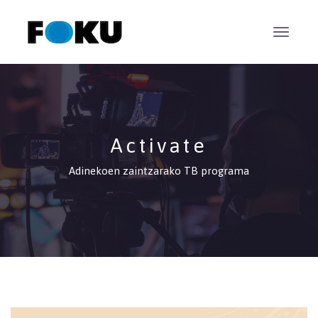
Activate
Adinekoen zaintzarako TB programa