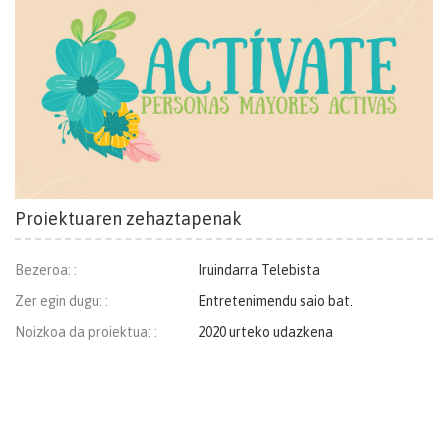
Proiektuaren zehaztapenak
Bezeroa: :
Iruindarra Telebista
Zer egin dugu: :
Entretenimendu saio bat.
Noizkoa da proiektua: :
2020 urteko udazkena