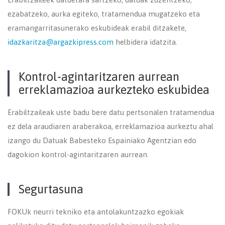
ezabatzeko, aurka egiteko, tratamendua mugatzeko eta
eramangarritasunerako eskubideak erabil ditzakete,
idazkaritza@argazkipress.com
helbidera idatzita.
Kontrol-agintaritzaren aurrean
erreklamazioa aurkezteko eskubidea
Erabiltzaileak uste badu bere datu pertsonalen tratamendua
ez dela araudiaren araberakoa, erreklamazioa aurkeztu ahal
izango du Datuak Babesteko Espainiako Agentzian edo
dagokion kontrol-agintaritzaren aurrean.
Segurtasuna
FOKUk neurri tekniko eta antolakuntzazko egokiak