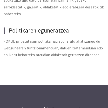
aplikatuko ditu datu pertsonalak baimenik gabeko
sarbideetatik, galeratik, aldaketatik edo erabilera desegokitik
babesteko.
Politikaren eguneratzea
FOKUk pribatutasun politika hau eguneratu ahal izango du
webgunearen funtzionamenduan, datuen tratamenduan edo
aplikatu beharreko araudian aldaketak gertatzen direnean.