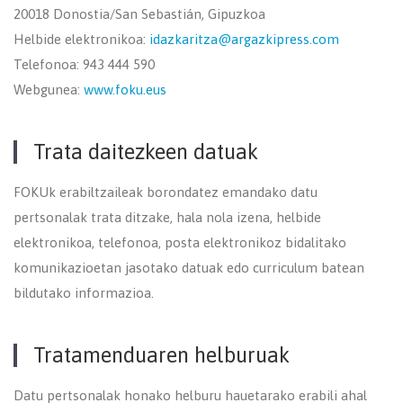
20018 Donostia/San Sebastián, Gipuzkoa
Helbide elektronikoa:
idazkaritza@argazkipress.com
Telefonoa: 943 444 590
Webgunea:
www.foku.eus
Trata daitezkeen datuak
FOKUk erabiltzaileak borondatez emandako datu
pertsonalak trata ditzake, hala nola izena, helbide
elektronikoa, telefonoa, posta elektronikoz bidalitako
komunikazioetan jasotako datuak edo curriculum batean
bildutako informazioa.
Tratamenduaren helburuak
Datu pertsonalak honako helburu hauetarako erabili ahal