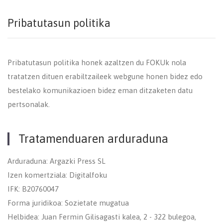
Pribatutasun politika
Pribatutasun politika honek azaltzen du FOKUk nola
tratatzen dituen erabiltzaileek webgune honen bidez edo
bestelako komunikazioen bidez eman ditzaketen datu
pertsonalak.
Tratamenduaren arduraduna
Arduraduna: Argazki Press SL
Izen komertziala: Digitalfoku
IFK: B20760047
Forma juridikoa: Sozietate mugatua
Helbidea: Juan Fermin Gilisagasti kalea, 2 - 322 bulegoa,