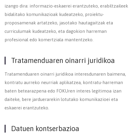
izango dira: informazio-eskaerei erantzuteko, erabiltzaileek
bidalitako komunikazioak kudeatzeko, proiektu-
proposamenak artatzeko, jasotako hautagaitzak eta
curriculumak kudeatzeko, eta dagokion harreman
profesional edo komertziala mantentzeko.
Tratamenduaren oinarri juridikoa
Tratamenduaren oinarri juridikoa interesdunaren baimena,
kontratu aurreko neurriak aplikatzea, kontratu-harreman
baten betearazpena edo FOKUren interes legitimoa izan
daiteke, bere jarduerarekin lotutako komunikazioei eta
eskaerei erantzuteko.
Datuen kontserbazioa