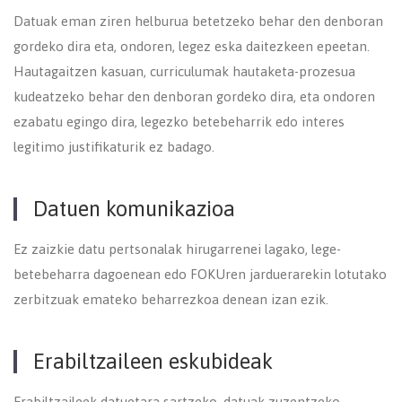
Datuak eman ziren helburua betetzeko behar den denboran
gordeko dira eta, ondoren, legez eska daitezkeen epeetan.
Hautagaitzen kasuan, curriculumak hautaketa-prozesua
kudeatzeko behar den denboran gordeko dira, eta ondoren
ezabatu egingo dira, legezko betebeharrik edo interes
legitimo justifikaturik ez badago.
Datuen komunikazioa
Ez zaizkie datu pertsonalak hirugarrenei lagako, lege-
betebeharra dagoenean edo FOKUren jarduerarekin lotutako
zerbitzuak emateko beharrezkoa denean izan ezik.
Erabiltzaileen eskubideak
Erabiltzaileek datuetara sartzeko, datuak zuzentzeko,