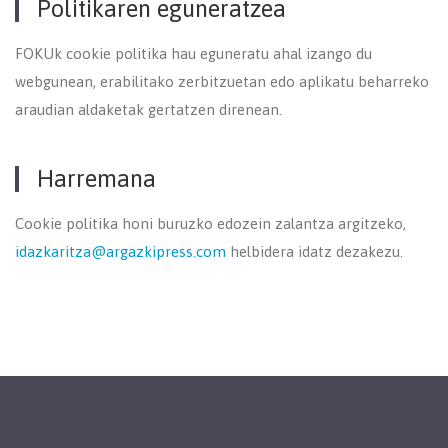
Politikaren eguneratzea
FOKUk cookie politika hau eguneratu ahal izango du
webgunean, erabilitako zerbitzuetan edo aplikatu beharreko
araudian aldaketak gertatzen direnean.
Harremana
Cookie politika honi buruzko edozein zalantza argitzeko,
idazkaritza@argazkipress.com
helbidera idatz dezakezu.