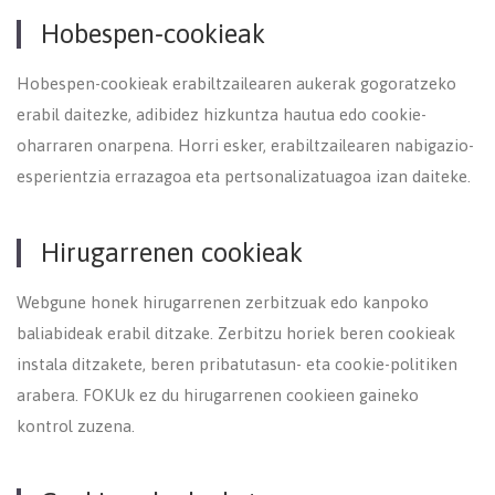
Hobespen-cookieak
Hobespen-cookieak erabiltzailearen aukerak gogoratzeko
erabil daitezke, adibidez hizkuntza hautua edo cookie-
oharraren onarpena. Horri esker, erabiltzailearen nabigazio-
esperientzia errazagoa eta pertsonalizatuagoa izan daiteke.
Hirugarrenen cookieak
Webgune honek hirugarrenen zerbitzuak edo kanpoko
baliabideak erabil ditzake. Zerbitzu horiek beren cookieak
instala ditzakete, beren pribatutasun- eta cookie-politiken
arabera. FOKUk ez du hirugarrenen cookieen gaineko
kontrol zuzena.