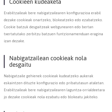
Cookieen kudeaketa
Erabiltzaileak bere nabigatzailearen konfigurazioa erabil
dezake cookieak onartzeko, blokeatzeko edo ezabatzeko.
Cookie batzuk desgaitzeak webgunearen edo bertan
txertatutako zerbitzu batzuen funtzionamenduan eragina
izan dezake.
Nabigatzailean cookieak nola
desgaitu
Nabigatzaile gehienek cookieak kudeatzeko aukerak
eskaintzen dituzte konfigurazio edo pribatutasun ataletan.
Erabiltzaileak bere nabigatzailearen laguntza-orrialdeetara
jo dezake cookieak nola ezabatu edo blokeatu jakiteko.