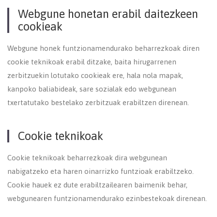
Webgune honetan erabil daitezkeen
cookieak
Webgune honek funtzionamendurako beharrezkoak diren
cookie teknikoak erabil ditzake, baita hirugarrenen
zerbitzuekin lotutako cookieak ere, hala nola mapak,
kanpoko baliabideak, sare sozialak edo webgunean
txertatutako bestelako zerbitzuak erabiltzen direnean.
Cookie teknikoak
Cookie teknikoak beharrezkoak dira webgunean
nabigatzeko eta haren oinarrizko funtzioak erabiltzeko.
Cookie hauek ez dute erabiltzailearen baimenik behar,
webgunearen funtzionamendurako ezinbestekoak direnean.