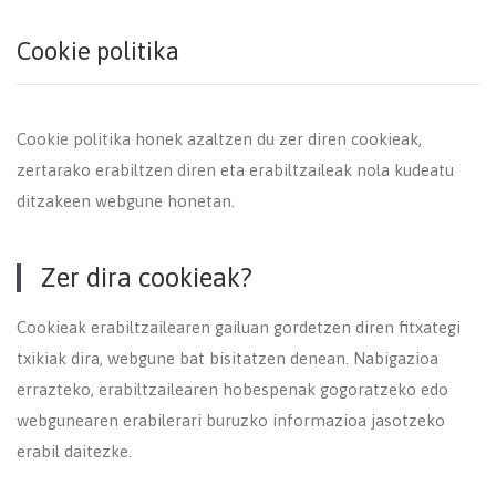
Cookie politika
Cookie politika honek azaltzen du zer diren cookieak,
zertarako erabiltzen diren eta erabiltzaileak nola kudeatu
ditzakeen webgune honetan.
Zer dira cookieak?
Cookieak erabiltzailearen gailuan gordetzen diren fitxategi
txikiak dira, webgune bat bisitatzen denean. Nabigazioa
errazteko, erabiltzailearen hobespenak gogoratzeko edo
webgunearen erabilerari buruzko informazioa jasotzeko
erabil daitezke.