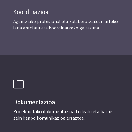
Koordinazioa
Agentziako profesional eta kolaboratzaileen arteko
lana antolatu eta koordinatzeko gaitasuna.
Dokumentazioa
Proiektuetako dokumentazioa kudeatu eta barne
zein kanpo komunikazioa erraztea.