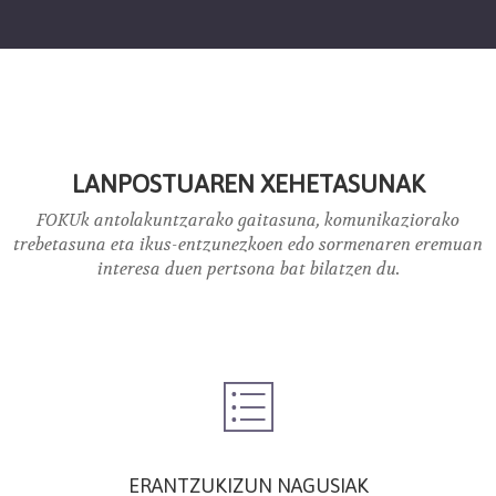
LANPOSTUAREN XEHETASUNAK
FOKUk antolakuntzarako gaitasuna, komunikaziorako
trebetasuna eta ikus-entzunezkoen edo sormenaren eremuan
interesa duen pertsona bat bilatzen du.
ERANTZUKIZUN NAGUSIAK