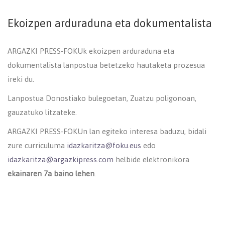
Ekoizpen arduraduna eta dokumentalista
ARGAZKI PRESS-FOKUk ekoizpen arduraduna eta
dokumentalista lanpostua betetzeko hautaketa prozesua
ireki du.
Lanpostua Donostiako bulegoetan, Zuatzu poligonoan,
gauzatuko litzateke.
ARGAZKI PRESS-FOKUn lan egiteko interesa baduzu, bidali
zure curriculuma
idazkaritza@foku.eus
edo
idazkaritza@argazkipress.com
helbide elektronikora
ekainaren 7a baino lehen
.