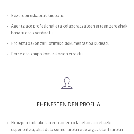
Bezeroen eskaerak kudeatu.
Agentziako profesional eta kolaboratzaileen artean zereginak
banatu eta koordinatu.
Proiektu bakoitzari lotutako dokumentazioa kudeatu.
Barne eta kanpo komunikazioa erraztu.
LEHENESTEN DEN PROFILA
Ekoizpen kudeaketan edo antzeko lanetan aurretiazko
esperientzia, ahal dela sormenarekin edo argazkilaritzarekin