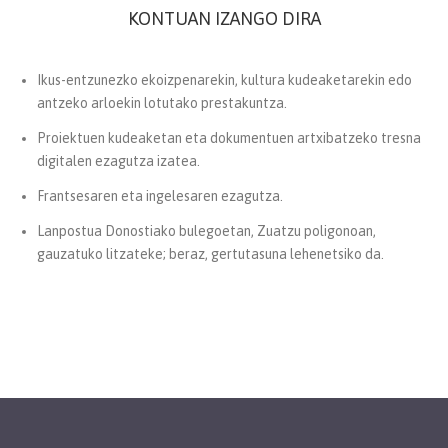
KONTUAN IZANGO DIRA
Ikus-entzunezko ekoizpenarekin, kultura kudeaketarekin edo
antzeko arloekin lotutako prestakuntza.
Proiektuen kudeaketan eta dokumentuen artxibatzeko tresna
digitalen ezagutza izatea.
Frantsesaren eta ingelesaren ezagutza.
Lanpostua Donostiako bulegoetan, Zuatzu poligonoan,
gauzatuko litzateke; beraz, gertutasuna lehenetsiko da.