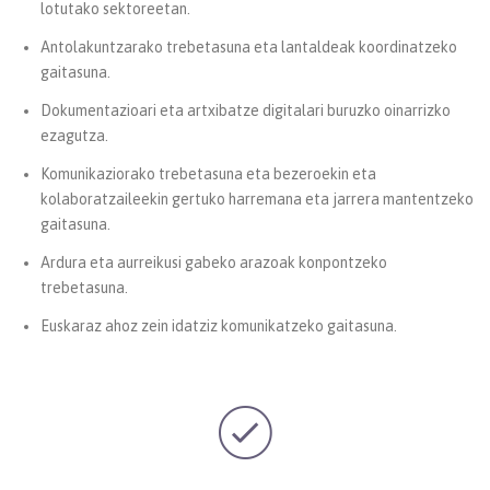
lotutako sektoreetan.
Antolakuntzarako trebetasuna eta lantaldeak koordinatzeko
gaitasuna.
Dokumentazioari eta artxibatze digitalari buruzko oinarrizko
ezagutza.
Komunikaziorako trebetasuna eta bezeroekin eta
kolaboratzaileekin gertuko harremana eta jarrera mantentzeko
gaitasuna.
Ardura eta aurreikusi gabeko arazoak konpontzeko
trebetasuna.
Euskaraz ahoz zein idatziz komunikatzeko gaitasuna.