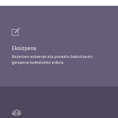
Ekoizpena
Bezeroen eskaerak eta proiektu bakoitzaren
garapena kudeatzeko ardura.